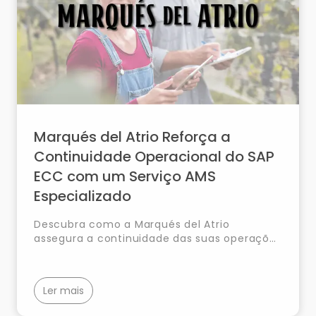
Marqués del Atrio Reforça a
Continuidade Operacional do SAP
ECC com um Serviço AMS
Especializado
Descubra como a Marqués del Atrio
assegura a continuidade das suas operações
com um serviço SAP AMS especializado,
otimizando o seu ambiente SAP ECC através
de suporte funcional, suporte técnico,
Ler mais
evolutivos e integrações.