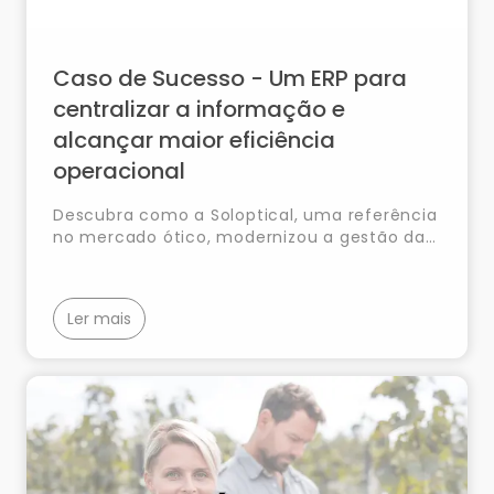
Caso de Sucesso - Um ERP para
centralizar a informação e
alcançar maior eficiência
operacional
Descubra como a Soloptical, uma referência
no mercado ótico, modernizou a gestão das
suas mais de 140 óticas em Espanha através
da implementação do SAP Business One,
alcançando uma maior integração e
Ler mais
eficiência operacional.