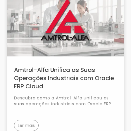
Amtrol-Alfa Unifica as Suas
Operações Industriais com Oracle
ERP Cloud
Descubra como a Amtrol-Alfa unificou as
suas operações industriais com Oracle ERP
Cloud, integrando finanças, compras,
fabrico, gestão de produto e cadeia de
abastecimento numa única plataforma para
Ler mais
reforçar a eficiência e o controlo