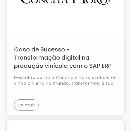
Caso de Sucesso -
Transformação digital na
produção vinícola com o SAP ERP
Descubra como a Concha y Toro, símbolo do
vinho chileno no mundo, transformou a sua
gestão de produção e controlo de qualidade
com a implementação do SAP ERP,
promovendo a eficiência operacional e a
Ler mais
expansão global.