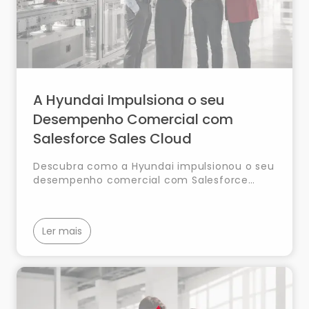
A Hyundai Impulsiona o seu
Desempenho Comercial com
Salesforce Sales Cloud
Descubra como a Hyundai impulsionou o seu
desempenho comercial com Salesforce
Sales Cloud, centralizando a gestão de
clientes e oportunidades, automatizando
processos-chave e disponibilizando uma
Ler mais
visão 360º do cliente para aumentar a
produtividade da equipa comercial.