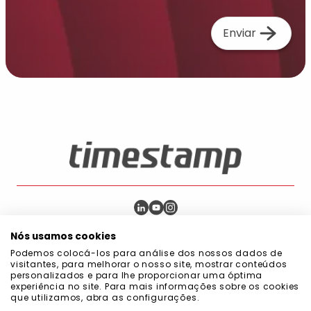
Enviar
Blog
Compras Públicas
Política de Qualidade e Ambiente
Nós usamos cookies
Política de Privacidade
Política de Cookies
Podemos colocá-los para análise dos nossos dados de
Política de Segurança da Informação
visitantes, para melhorar o nosso site, mostrar conteúdos
Código de Boa Conduta de Prevenção
personalizados e para lhe proporcionar uma óptima
Manual do Sistema de Gestão Integrado
experiência no site. Para mais informações sobre os cookies
Política do Sistema de Gestão
que utilizamos, abra as configurações.
Declaração de compromisso com a sustentabilidade