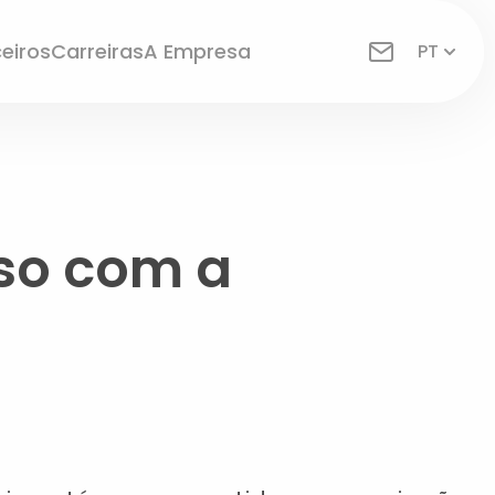
eiros
Carreiras
A Empresa
PT
so com a