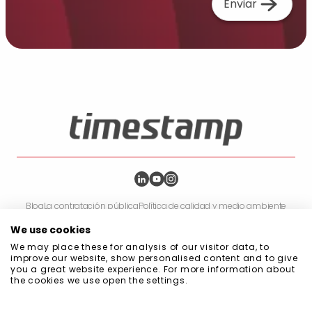
Enviar
Blog
La contratación pública
Política de calidad y medio ambiente
Política de Privacidad
Política de Cookies
Política de seguridad de la información
We use cookies
Código de buena conducta en materia de prevención
We may place these for analysis of our visitor data, to
Ámbito de aplicación del Sistema de Gestión
improve our website, show personalised content and to give
Manual del Sistema de Gestión Integrado
you a great website experience. For more information about
Política del sistema de gestión
the cookies we use open the settings.
Declaración de compromiso con la sostenibilidad
Declaraciones sobre Diversidad, Igualdad e Inclusión (DEI)
Certificaciones
Política de Continuidad de Negocio