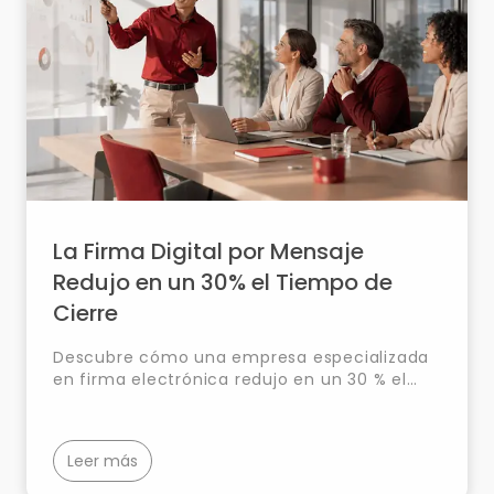
La Firma Digital por Mensaje
Redujo en un 30% el Tiempo de
Cierre
Descubre cómo una empresa especializada
en firma electrónica redujo en un 30 % el
tiempo de cierre de operaciones con Smart
Messaging, agilizando la firma digital de
documentos y reforzando la seguridad y el
Leer más
cumplimiento normativo.