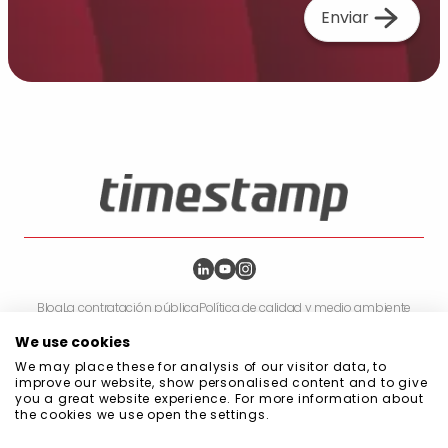
Enviar
Blog
La contratación pública
Política de calidad y medio ambiente
Política de Privacidad
Política de Cookies
Política de seguridad de la información
We use cookies
Código de buena conducta en materia de prevención
We may place these for analysis of our visitor data, to
Ámbito de aplicación del Sistema de Gestión
improve our website, show personalised content and to give
Manual del Sistema de Gestión Integrado
you a great website experience. For more information about
Política del sistema de gestión
the cookies we use open the settings.
Declaración de compromiso con la sostenibilidad
Declaraciones sobre Diversidad, Igualdad e Inclusión (DEI)