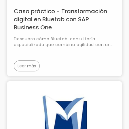
Caso práctico - Transformación
digital en Bluetab con SAP
Business One
Descubra cómo Bluetab, consultoría
especializada que combina agilidad con un
profundo conocimiento, revolucionó la
gestión de su información y procesos con la
implantación de SAP Business One,
Leer más
aumentando la eficiencia y precisión de sus
operaciones.