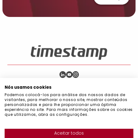
Blog
Compras Públicas
Política de Qualidade e Ambiente
Nós usamos cookies
Política de Privacidade
Política de Cookies
Podemos colocá-los para análise dos nossos dados de
Política de Segurança da Informação
visitantes, para melhorar o nosso site, mostrar conteúdos
Código de Boa Conduta de Prevenção
personalizados e para lhe proporcionar uma óptima
Manual do Sistema de Gestão Integrado
experiência no site. Para mais informações sobre os cookies
Política do Sistema de Gestão
que utilizamos, abra as configurações.
Declaração de compromisso com a sustentabilidade
Compromisso para a Diversidade, Igualdade e Inclusão (DEI)
Certificações
Política de Continuidade de Negócios
Política de Fornecedores e Terceiros (Qualidade e Segurança)
Aceitar todos
Política de Comunicação de Irregularidades