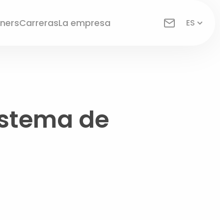
tners
Carreras
La empresa
ES
istema de