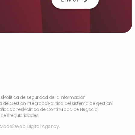
es
|
Política de seguridad de la información
|
a de Gestión Integrado
|
Política del sistema de gestión
|
tificaciones
|
Política de Continuidad de Negocio
|
de Irregularidades
Made2Web Digital Agency
.