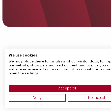
We use cookies
We may place these for analysis of our visitor data, to im
our website, show personalised content and to give you a 
website experience. For more information about the cookie
open the settings.
Blog
|
La contratación pública
|
Política de 
Código de buena conducta en materia de prevenció
Accept all
Declaración de compromiso con la sostenibili
Política de Provee
Deny
No, adjust
©
2026
,
Timestamp Group. 